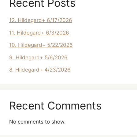
Recent Posts
12. Hildegard+ 6/17/2026
11. Hildegard+ 6/3/2026
10. Hildegard+ 5/22/2026
9. Hildegard+ 5/6/2026
8. Hildegard+ 4/23/2026
Recent Comments
No comments to show.