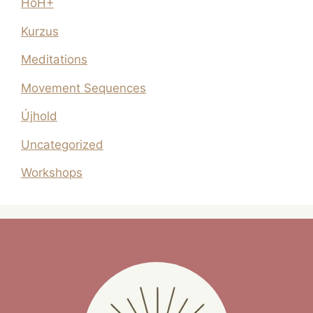
HoH+
Kurzus
Meditations
Movement Sequences
Újhold
Uncategorized
Workshops