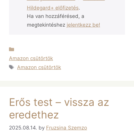
Hildegard+ előfizetés
.
Ha van hozzáférésed, a
megtekintéshez
jelentkezz be
!
Amazon csütörtök
Amazon csütörtök
Erős test – vissza az
eredethez
2025.08.14.
by
Fruzsina Szemzo