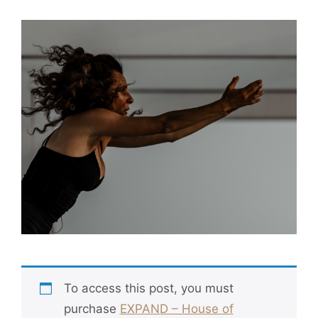
To access this post, you must
purchase
EXPAND – House of