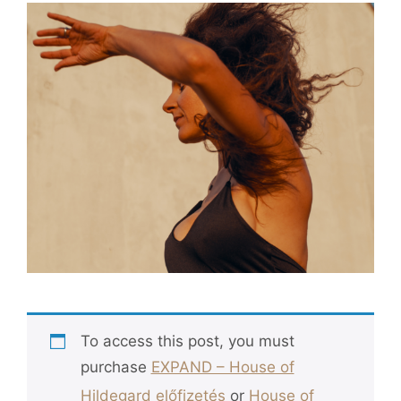
To access this post, you must
purchase
EXPAND – House of
Hildegard előfizetés
or
House of