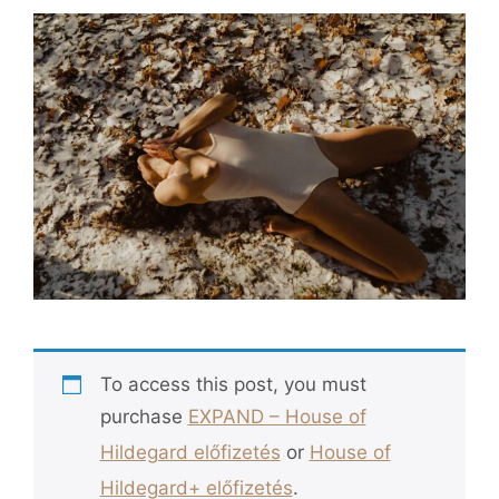
To access this post, you must
purchase
EXPAND – House of
Hildegard előfizetés
or
House of
Hildegard+ előfizetés
.