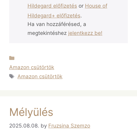
Hildegard előfizetés
or
House of
Hildegard+ előfizetés
.
Ha van hozzáférésed, a
megtekintéshez
jelentkezz be
!
Amazon csütörtök
Amazon csütörtök
Mélyülés
2025.08.08.
by
Fruzsina Szemzo