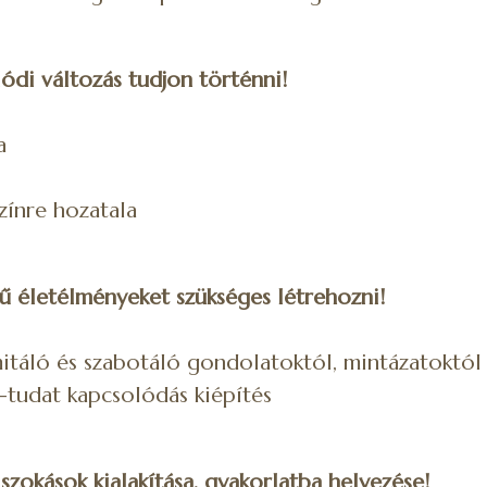
lódi változás tudjon történni!
a
zínre hozatala
ntű életélményeket szükséges létrehozni!
mitáló és szabotáló gondolatoktól, mintázatoktól
st-tudat kapcsolódás kiépítés
szokások kialakítása, gyakorlatba helyezése!