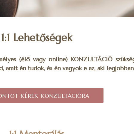
1:1 Lehetőségek
mélyes (élő vagy online) KONZULTÁCIÓ szükség
, amit én tudok, és én vagyok e az, aki legjobban
ontot kérek konzultációra
1:1 Mentorálás