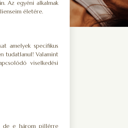
án. Az egyéni alkalmak
lienseim életére.
at amelyek specifikus
n tudatlanul! Valamint
apcsolódó viselkedési
m de e három pillérre