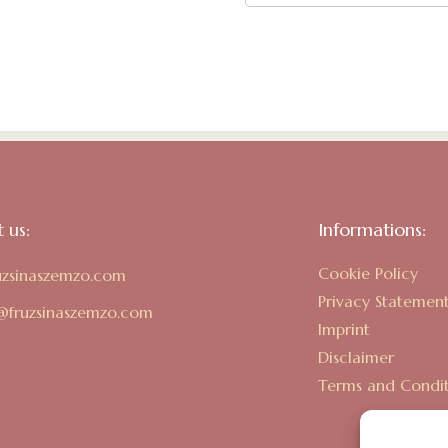
 us:
Informations:
Cookie Policy
uzsinaszemzo.com
Privacy Statemen
a@fruzsinaszemzo.com
Imprint
Disclaimer
Terms and Condit