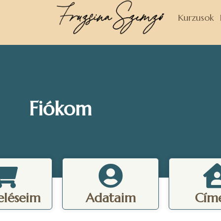
Kurzusok
Fiókom
eléseim
Adataim
Cím