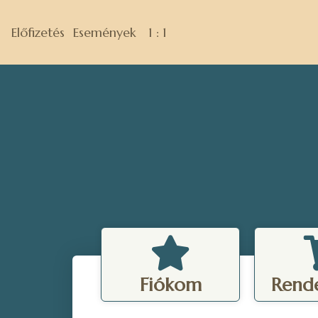
Előfizetés
Események
1 : 1
Fiókom
Rend