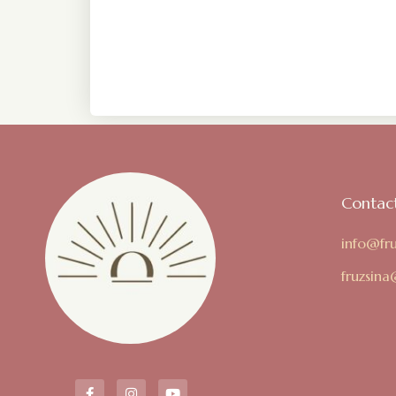
Contact
info@fr
fruzsin